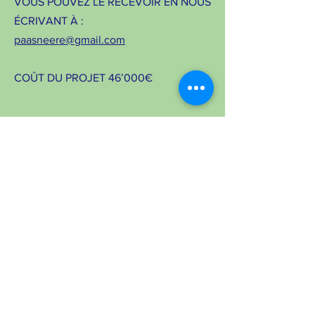
VOUS POUVEZ LE RECEVOIR EN NOUS
ÉCRIVANT À :
paasneere@gmail.com
COÛT DU PROJET 46’000€
À PROPOS >
Notre but est d'ajouter du meilleur au
quotidien des personnes en situation de
handicap. L'Association Paas Neere (APN)
scolarise les enfants à mobilité réduite et les
accompagne durant leur parcours scolaire et
formation.
Financé par le Rotary Club de Crans-
Montana.