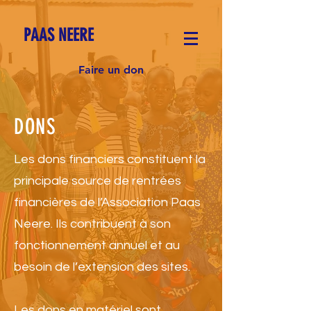
PAAS NEERE
Faire un don
DONS
Les dons financiers constituent la
principale source de rentrées
financières de l’Association Paas
Neere. Ils contribuent à son
fonctionnement annuel et au
besoin de l’extension des sites.
Les dons en matériel sont