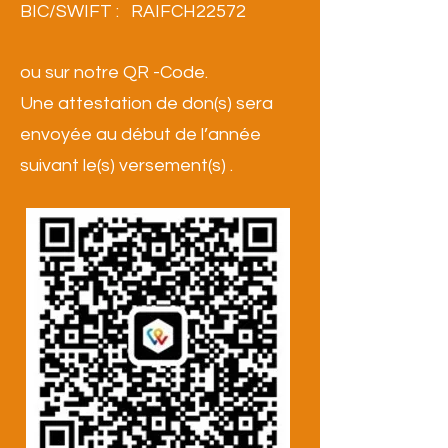
BIC/SWIFT : RAIFCH22572
ou sur notre QR -Code.
Une attestation de don(s) sera
envoyée au début de l’année
suivant le(s) versement(s) .