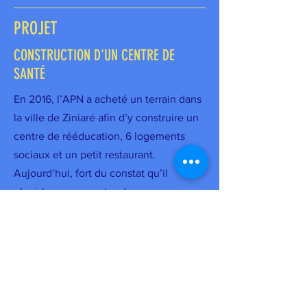
PROJET
CONSTRUCTION D'UN CENTRE DE
SANTÉ
En 2016, l’APN a acheté un terrain dans
la ville de Ziniaré afin d’y construire un
centre de rééducation, 6 logements
sociaux et un petit restaurant.
Aujourd’hui, fort du constat qu’il
n’existe aucun centre de
physiothérapie pour toute la province
où l’APN est installée (et qui compte
tout de même plus 300'000 habitants),
l’association a le projet de construire un
cabinet de physiothérapie (avec un
petit restaurant et quelques