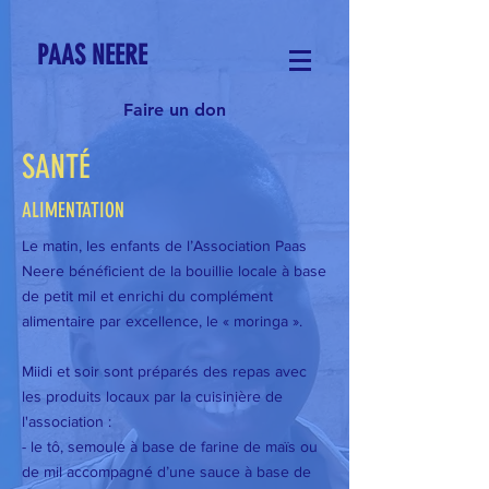
PAAS NEERE
Faire un don
SANTÉ
ALIMENTATION
Le matin, les enfants de l’Association Paas
Neere bénéficient de la bouillie locale à base
de petit mil et enrichi du complément
alimentaire par excellence, le « moringa ».
Miidi et soir sont préparés des repas avec
les produits locaux par la cuisinière de
l'association :
- le tô, semoule à base de farine de maïs ou
de mil accompagné d’une sauce à base de