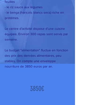
feuilles
- le riz sauce aux légumes
- le benga (haricots blancs secs) riche en
protéines.
Le centre d’activité dispose d’une cuisine
équipée. Environ 300 repas sont servis par
semaine.
Le budget "alimentation" fluctue en fonction
des prix des denrées alimentaires, peu
stables. On compte une enveloppe
nourriture de 3850 euros par an.
3850€